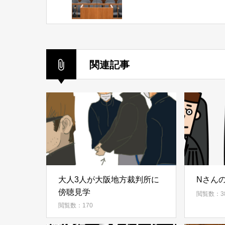
関連記事
大人3人が大阪地方裁判所に
Nさん
傍聴見学
閲覧数：3
閲覧数：170