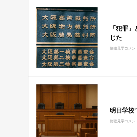
「犯罪」
じた
傍聴見学コメン
明日学校
傍聴見学コメン