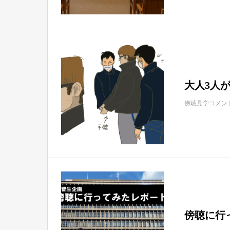
大人3人
傍聴見学コメン
傍聴に行