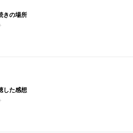
続きの場所
ト
聴した感想
ト